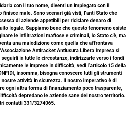
idarla con il tuo nome, diventi un impiegato con il
o finisce male. Sono scenari già visti, l’anti Stato che
essa di aziende appetibili per riciclare denaro di
ircuito legale. Sappiamo bene che questo fenomeno esiste
re le infiltrazioni mafiose e criminali, lo Stato c’è, ma
diventa una maledizione come quella che affrontava
L’Associazione Antiracket Antiusura Libera Impresa si
seguirli in tutte le circostanze, indirizzarle verso i fondi
amente le imprese in difficoltà, vedi l’articolo 15 della
CONFIDI, insomma, bisogna conoscere tutti gli strumenti
nostre attività in sicurezza. Il nostro imperativo è di
are ogni altra forma di finanziamento poco trasparente,
ifficoltà depredano le aziende sane del nostro territorio.
tri contatti 331/3274065.