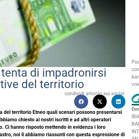
Puo
 tenta di impadronirsi
con
ban
ive del territorio
vol
condividi articolo sui social:
Don
a del territorio Etneo quali scenari possono presentarsi
IB
iamo chiesto ai nostri iscritti e ad altri operatori
BA
 Ci hanno risposto mettendo in evidenza i loro
IN
astro, noi li abbiamo riassunti con questa espressione di
AN