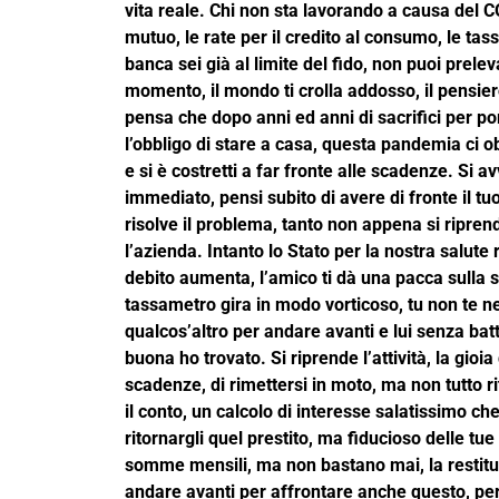
vita reale. Chi non sta lavorando a causa del C
mutuo, le rate per il credito al consumo, le tass
banca sei già al limite del fido, non puoi prele
momento, il mondo ti crolla addosso, il pensiero 
pensa che dopo anni ed anni di sacrifici per por
l’obbligo di stare a casa, questa pandemia ci 
e si è costretti a far fronte alle scadenze. Si 
immediato, pensi subito di avere di fronte il tuo 
risolve il problema, tanto non appena si riprende
l’azienda. Intanto lo Stato per la nostra salute 
debito aumenta, l’amico ti dà una pacca sulla s
tassametro gira in modo vorticoso, tu non te ne a
qualcos’altro per andare avanti e lui senza batt
buona ho trovato. Si riprende l’attività, la gioia
scadenze, di rimettersi in moto, ma non tutto 
il conto, un calcolo di interesse salatissimo ch
ritornargli quel prestito, ma fiducioso delle tue
somme mensili, ma non bastano mai, la restituz
andare avanti per affrontare anche questo, però 