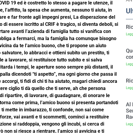
OVID 19 ed è costretto lo stesso a pagare le utenze, il
Ul
e, l’affitto, la spesa che aumenta, nessuno ti aiuta, in
vare e far fronte agli impegni presi, La disperazione del
di essere iscritto al CRIF è tragico, si diventa deboli, si
Ri
tare avanti l’azienda di famiglia tutto si vanifica con
Legg
obbliga a fermarci, ma la famiglia ha comunque bisogno
avvicina da te l’amico buono, che ti propone un aiuto
Que
salvatore, lo abbracci e ottieni subito un prestito, ti
co
 a lavorare, si restituisce tutto subito e si salva
Legg
ritarda i tempi, le aperture sono sempre più distanti, il
palla dicendoti “ti aspetto”, ma ogni giorno che passa il
Ri
ccorgi, ti fidi di chi ti ha aiutato, magari chiedi ancora
ere ciglio ti dà quello che ti serve, ah che persona
Legg
 di ripartire, di lavorare, di guadagnare, di onorare le
ritorna come prima, l’amico buono si presenta portandoti
Al 
e ti mette in imbarazzo, ti confonde, non sai come
Sem
Ra
 forze, vai avanti e ti scommetti, cominci a restituire
ione si raddoppia, vengono gli incubi, si cerca di
Legg
non si riesce a rientrare, l’amico si avvicina e ti