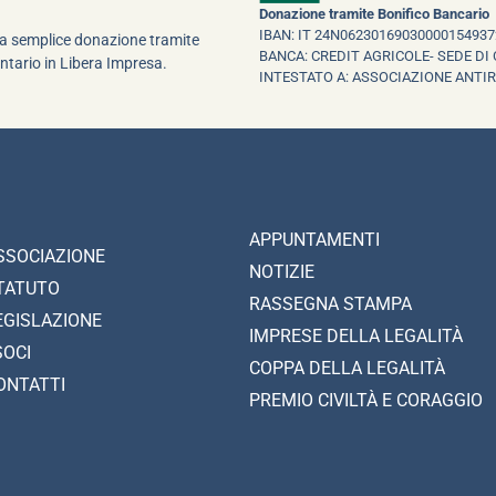
Donazione tramite Bonifico Bancario
IBAN: IT 24N06230169030000154937
una semplice donazione tramite
BANCA: CREDIT AGRICOLE- SEDE DI 
ntario in Libera Impresa.
INTESTATO A: ASSOCIAZIONE ANTI
APPUNTAMENTI
SSOCIAZIONE
NOTIZIE
TATUTO
RASSEGNA STAMPA
EGISLAZIONE
IMPRESE DELLA LEGALITÀ
SOCI
COPPA DELLA LEGALITÀ
ONTATTI
PREMIO CIVILTÀ E CORAGGIO