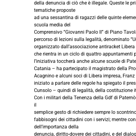
della denuncia di ciò che è illegale. Queste le 
tematiche proposte
ad una sessantina di ragazzi delle quinte elemen
scuola media del
Comprensivo “Giovanni Paolo II” di Piano Tavola
percorso di lezioni sulla legalità, denominato “Un’
organizzato dall’associazione antiracket Libera
che rientra in un ciclo di quattro appuntamenti p
l’iniziativa toccherà anche alcune scuole di Pat
Catania – ha partecipato il magistrato della Pro
Acagnino e alcuni soci di Libera impresa, Fran
iniziato a parlare delle regole ha spiegato il pr
Cunsolo – quindi di legalità, della costituzione i
Con i militari della Tenenza della Gdf di Pater
il
semplice gesto di richiedere sempre lo scontrino,
fabbisogni dei cittadini con i servizi; mentre con
dell’importanza della
denuncia, diritto-dovere dei cittadini, e del dialo