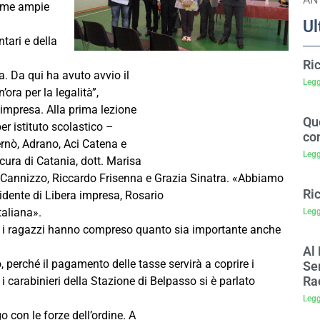
prime ampie
Ul
tari e della
Ri
. Da qui ha avuto avvio il
Legg
ora per la legalità”,
 impresa. Alla prima lezione
Que
er istituto scolastico –
co
ernò, Adrano, Aci Catena e
Legg
cura di Catania, dott. Marisa
z Cannizzo, Riccardo Frisenna e Grazia Sinatra. «Abbiamo
Ri
esidente di Libera impresa, Rosario
taliana».
Legg
nò i ragazzi hanno compreso quanto sia importante anche
Al 
 perché il pagamento delle tasse servirà a coprire i
Sem
Ra
 i carabinieri della Stazione di Belpasso si è parlato
Legg
go con le forze dell’ordine. A