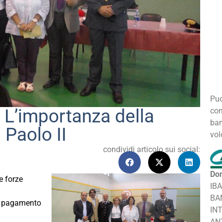
Puo
. L’importanza della
con
ban
 Paolo II
vol
condividi articolo sui social:
Don
e forze
IB
BA
el pagamento
IN
AN