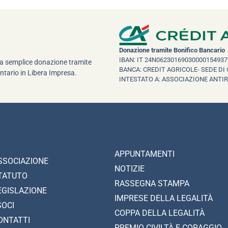
Donazione tramite Bonifico Bancario
IBAN: IT 24N06230169030000154937
una semplice donazione tramite
BANCA: CREDIT AGRICOLE- SEDE DI 
ntario in Libera Impresa.
INTESTATO A: ASSOCIAZIONE ANTI
APPUNTAMENTI
SSOCIAZIONE
NOTIZIE
TATUTO
RASSEGNA STAMPA
EGISLAZIONE
IMPRESE DELLA LEGALITÀ
SOCI
COPPA DELLA LEGALITÀ
ONTATTI
PREMIO CIVILTÀ E CORAGGIO