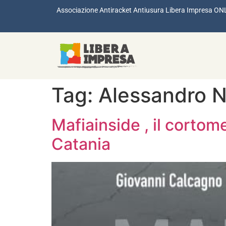
Associazione Antiracket Antiusura Libera Impresa ON
Tag:
Alessandro N
Mafiainside , il cortom
Catania