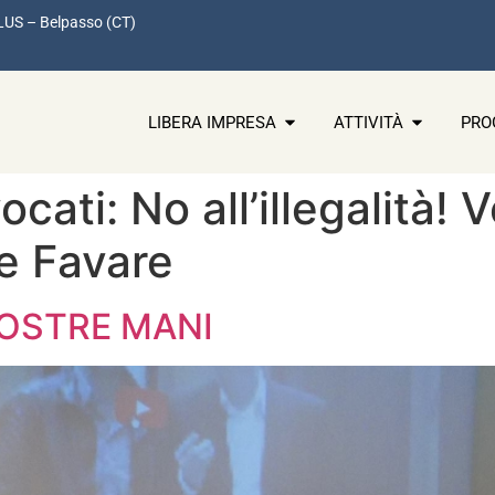
LUS – Belpasso (CT)
LIBERA IMPRESA
ATTIVITÀ
PRO
cati: No all’illegalità! 
le Favare
NOSTRE MANI