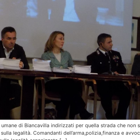
nze umane di Biancavilla indirizzati per quella strada che no
a legalità. Comandanti dell’arma,polizia,finanza e avvocati: