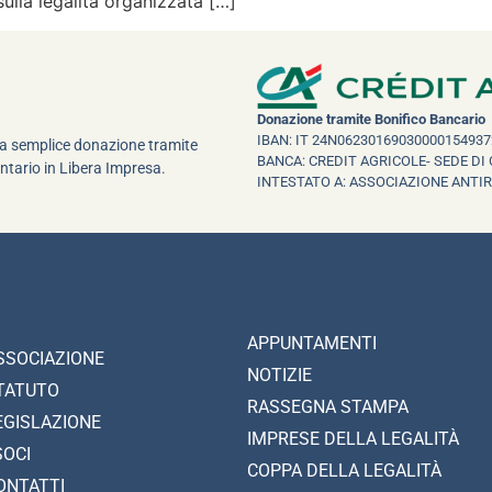
sulla legalità organizzata […]
Donazione tramite Bonifico Bancario
IBAN: IT 24N06230169030000154937
una semplice donazione tramite
BANCA: CREDIT AGRICOLE- SEDE DI 
ntario in Libera Impresa.
INTESTATO A: ASSOCIAZIONE ANTI
APPUNTAMENTI
SSOCIAZIONE
NOTIZIE
TATUTO
RASSEGNA STAMPA
EGISLAZIONE
IMPRESE DELLA LEGALITÀ
SOCI
COPPA DELLA LEGALITÀ
ONTATTI