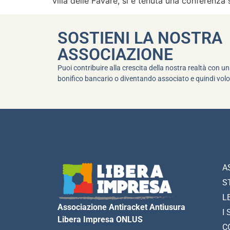
villa delle Favare, si è tenuta una conferenza 
SOSTIENI LA NOSTRA
ASSOCIAZIONE
Puoi contribuire alla crescita della nostra realtà con 
bonifico bancario o diventando associato e quindi volo
A
S
L
Associazione Antiracket Antiusura
I 
Libera Impresa ONLUS
C