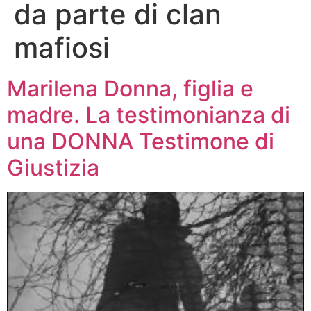
da parte di clan
mafiosi
Marilena Donna, figlia e
madre. La testimonianza di
una DONNA Testimone di
Giustizia