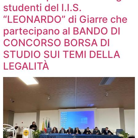
studenti del I.I.S.
“LEONARDO” di Giarre che
partecipano al BANDO DI
CONCORSO BORSA DI
STUDIO SUI TEMI DELLA
LEGALITÀ