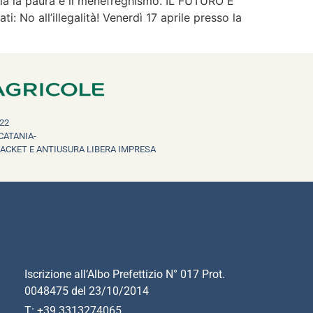
n sia la paura e il menefreghismo. IL FUTURO E’
 No all’illegalità! Venerdì 17 aprile presso la
22
CATANIA-
RACKET E ANTIUSURA LIBERA IMPRESA
Iscrizione all’Albo Prefettizio N° 017 Prot.
0048475 del 23/10/2014
T: +39 3313274065