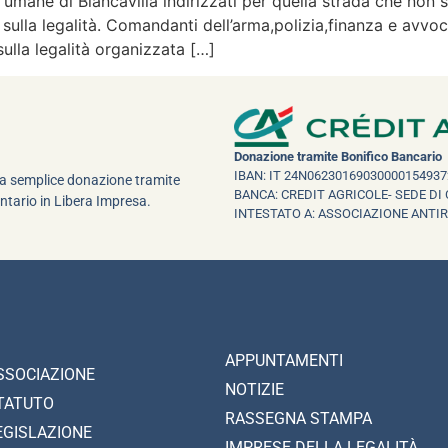
nze umane di Biancavilla indirizzati per quella strada che no
a legalità. Comandanti dell’arma,polizia,finanza e avvocati:
sulla legalità organizzata […]
Donazione tramite Bonifico Bancario
IBAN: IT 24N06230169030000154937
una semplice donazione tramite
BANCA: CREDIT AGRICOLE- SEDE DI 
ntario in Libera Impresa.
INTESTATO A: ASSOCIAZIONE ANTI
APPUNTAMENTI
SSOCIAZIONE
NOTIZIE
TATUTO
RASSEGNA STAMPA
EGISLAZIONE
IMPRESE DELLA LEGALITÀ