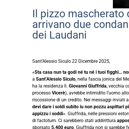
Il pizzo mascherato d
arrivano due condan
dei Laudani
Sant’Alessio Siculo 22 Dicembre 2025,
«
Sta casa nun ta godi né tu né i tuoi figghi… n
a
Sant’Alessio Siculo
, nella fascia jonica del M
ha la residenza lì.
Giovanni Giuffrida
, vecchia 
processo
Vicerè
), avrebbe intimidito l’uomo all
riscossione di un credito. Nei messaggi inviati al
devi dare i soldi subito iu non pozzu aspittari p
appizzu i soddi
». Giuffrida, nelle pressioni est
di factotum. Ci sarebbero stati addirittura
appos
sborsato
5.400 euro
. Giuffrida non si sarebbe 