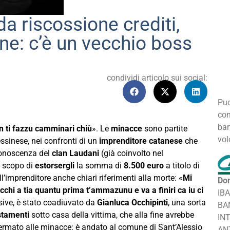
a riscossione crediti,
ne: c’è un vecchio boss
condividi articolo sui social:
Puo
con
ban
on ti fazzu camminari chiù
». Le
minacce
sono partite
vol
essinese, nei confronti di un
imprenditore catanese
che
conoscenza del
clan Laudani
(già coinvolto nel
o scopo di
estorsergli
la somma di
8.500 euro
a titolo di
l’imprenditore anche chiari riferimenti alla morte: «
Mi
Don
icchi a tia quantu prima t’ammazunu e va a finiri ca iu ci
IB
orsive, è stato coadiuvato da
Gianluca Occhipinti
, una sorta
BA
tamenti
sotto casa della vittima, che alla fine avrebbe
IN
fermato alle minacce: è andato al comune di Sant’Alessio
AN