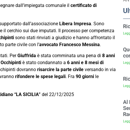
nsegnare dall’impiegata comunale il
certificato di
Ul
o supportato dall’associazione
Libera Impresa
. Sono
Ri
 il cerchio sui due imputati. Il processo per competenza
Legg
hipinti
sono stati rinviati a giudizio e hanno affrontato il
o parte civile con l’
avvocato Francesco Messina
.
Que
co
tati. Per
Giuffrida
è stata comminata una pena di
8 anni
.
Occhipinti
è stato condannato a
6 anni e 8 mesi di
Legg
Occhipinti dovranno
risarcire la parte civile
versando in via
ovranno
rifondere le spese legali
. Fra
90 giorni
le
Ri
Legg
tidiano “LA SICILIA”
del 22/12/2025
Al 
Sem
Ra
Legg