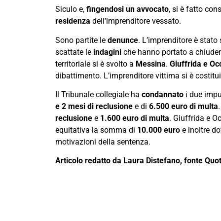
Siculo e,
fingendosi un avvocato
, si è fatto co
residenza
dell’imprenditore vessato.
Sono partite le
denunce
. L’imprenditore è stat
scattate le
indagini
che hanno portato a chiudere
territoriale si è svolto a
Messina
.
Giuffrida e Occ
dibattimento. L’imprenditore vittima si è costituit
Il Tribunale collegiale ha
condannato
i due impu
e 2 mesi di reclusione
e di
6.500 euro di multa
reclusione
e
1.600 euro di multa
. Giuffrida e 
equitativa la somma di
10.000 euro
e inoltre d
motivazioni della sentenza.
Articolo redatto da Laura Distefano, fonte Quo