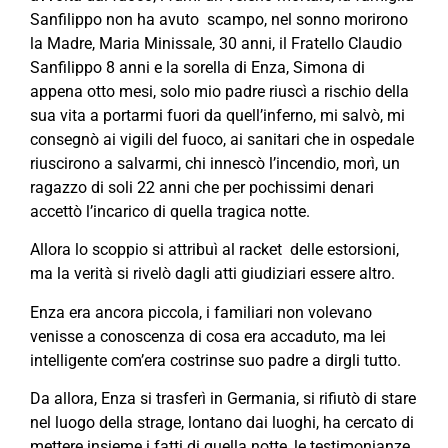
Sanfilippo non ha avuto scampo, nel sonno morirono
la Madre, Maria Minissale, 30 anni, il Fratello Claudio
Sanfilippo 8 anni e la sorella di Enza, Simona di
appena otto mesi, solo mio padre riuscì a rischio della
sua vita a portarmi fuori da quell’inferno, mi salvò, mi
consegnò ai vigili del fuoco, ai sanitari che in ospedale
riuscirono a salvarmi, chi innescò l’incendio, morì, un
ragazzo di soli 22 anni che per pochissimi denari
accettò l’incarico di quella tragica notte.
Allora lo scoppio si attribuì al racket delle estorsioni,
ma la verità si rivelò dagli atti giudiziari essere altro.
Enza era ancora piccola, i familiari non volevano
venisse a conoscenza di cosa era accaduto, ma lei
intelligente com’era costrinse suo padre a dirgli tutto.
Da allora, Enza si trasferì in Germania, si rifiutò di stare
nel luogo della strage, lontano dai luoghi, ha cercato di
mettere insieme i fatti di quella notte, le testimonianze,