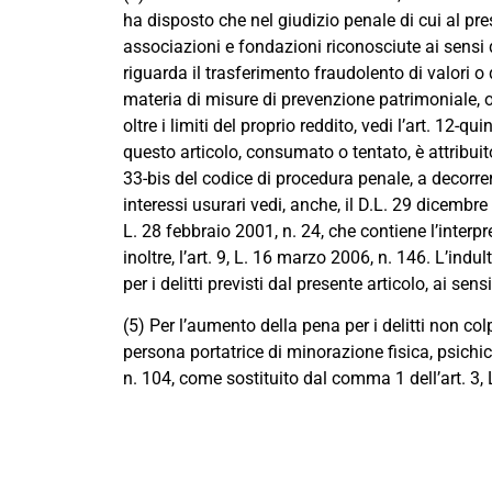
ha disposto che nel giudizio penale di cui al pre
associazioni e fondazioni riconosciute ai sensi 
riguarda il trasferimento fraudolento di valori o di
materia di misure di prevenzione patrimoniale, o 
oltre i limiti del proprio reddito, vedi l’art. 12-qu
questo articolo, consumato o tentato, è attribuito
33-bis del codice di procedura penale, a decorrer
interessi usurari vedi, anche, il D.L. 29 dicembre
L. 28 febbraio 2001, n. 24, che contiene l’interp
inoltre, l’art. 9, L. 16 marzo 2006, n. 146. L’ind
per i delitti previsti dal presente articolo, ai sen
(5) Per l’aumento della pena per i delitti non co
persona portatrice di minorazione fisica, psichic
n. 104, come sostituito dal comma 1 dell’art. 3, L