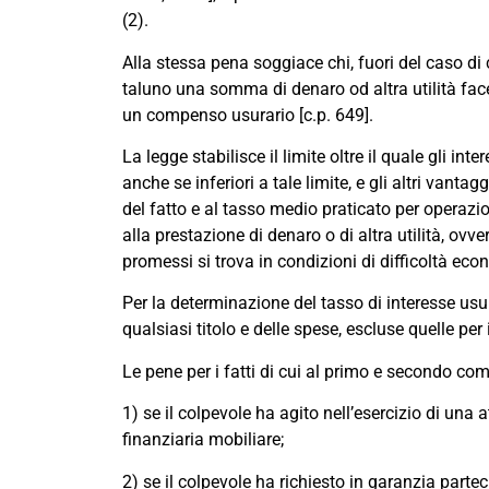
(2).
Alla stessa pena soggiace chi, fuori del caso di
taluno una somma di denaro od altra utilità face
un compenso usurario [c.p. 649].
La legge stabilisce il limite oltre il quale gli int
anche se inferiori a tale limite, e gli altri vant
del fatto e al tasso medio praticato per operazi
alla prestazione di denaro o di altra utilità, ovv
promessi si trova in condizioni di difficoltà eco
Per la determinazione del tasso di interesse usu
qualsiasi titolo e delle spese, escluse quelle per
Le pene per i fatti di cui al primo e secondo c
1) se il colpevole ha agito nell’esercizio di una 
finanziaria mobiliare;
2) se il colpevole ha richiesto in garanzia parte