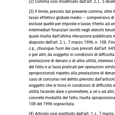
(2) Comma così modificato dall’art. 2, L. 5 dice
(3) Il limite, previsto dal presente comma, oltre i
tasso effettivo globale medio – comprensivo di 
escluse quelle per imposte e tasse, riferito ad an
intermediari finanziari iscritti negli elenchi tenu
quale risulta dall’ultima rilevazione pubblicata 
disposto dell’art. 2, L. 7 marzo 1996, n. 108. F
c.p., chiunque, fuori dei casi previsti dall’art. 6
o per altri, da soggetto in condizioni di difficol
prestazione di denaro o di altra utilità, interess
del fatto e ai tassi praticati per operazioni simi
sproporzionati rispetto alla prestazione di denaro
caso di concorso nel delitto previsto dall’artic
soggetto che si trova in condizioni di difficolt
utilità facendo dare o promettere, a sé o ad alt
concrete modalità del fatto, risulta sproporzionato
108 del 1996 sopracitata.
(4) Articolo così sostituito dall’art. 1, L. 7 marz