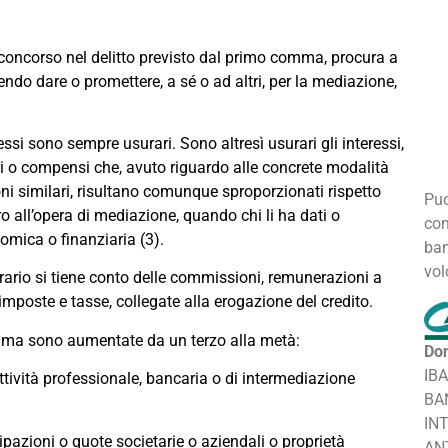
 concorso nel delitto previsto dal primo comma, procura a
ndo dare o promettere, a sé o ad altri, per la mediazione,
eressi sono sempre usurari. Sono altresì usurari gli interessi,
aggi o compensi che, avuto riguardo alle concrete modalità
oni similari, risultano comunque sproporzionati rispetto
Puo
ero all’opera di mediazione, quando chi li ha dati o
con
nomica o finanziaria (3).
ban
vol
rario si tiene conto delle commissioni, remunerazioni a
 imposte e tasse, collegate alla erogazione del credito.
omma sono aumentate da un terzo alla metà:
Don
IB
attività professionale, bancaria o di intermediazione
BA
IN
cipazioni o quote societarie o aziendali o proprietà
AN