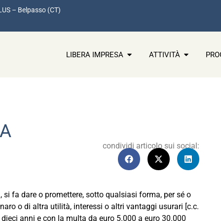
LUS – Belpasso (CT)
LIBERA IMPRESA
ATTIVITÀ
PRO
RA
condividi articolo sui social:
3, si fa dare o promettere, sotto qualsiasi forma, per sé o
aro o di altra utilità, interessi o altri vantaggi usurari [c.c.
 dieci anni e con la multa da euro 5.000 a euro 30.000