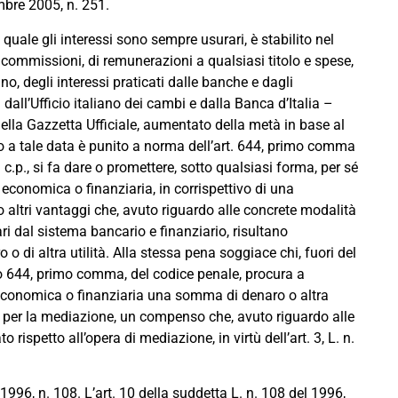
mbre 2005, n. 251.
l quale gli interessi sono sempre usurari, è stabilito nel
commissioni, di remunerazioni a qualsiasi titolo e spese,
no, degli interessi praticati dalle banche e dagli
ti dall’Ufficio italiano dei cambi e dalla Banca d’Italia –
nella Gazzetta Ufficiale, aumentato della metà in base al
ino a tale data è punito a norma dell’art. 644, primo comma
43 c.p., si fa dare o promettere, sotto qualsiasi forma, per sé
tà economica o finanziaria, in corrispettivo di una
i o altri vantaggi che, avuto riguardo alle concrete modalità
lari dal sistema bancario e finanziario, risultano
 o di altra utilità. Alla stessa pena soggiace chi, fuori del
olo 644, primo comma, del codice penale, procura a
à economica o finanziaria una somma di denaro o altra
ri, per la mediazione, un compenso che, avuto riguardo alle
 rispetto all’opera di mediazione, in virtù dell’art. 3, L. n.
o 1996, n. 108. L’art. 10 della suddetta L. n. 108 del 1996,