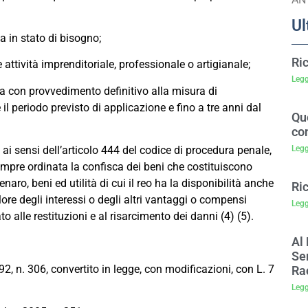
Ul
a in stato di bisogno;
Ri
attività imprenditoriale, professionale o artigianale;
Legg
a con provvedimento definitivo alla misura di
l periodo previsto di applicazione e fino a tre anni dal
Que
co
Legg
ai sensi dell’articolo 444 del codice di procedura penale,
 sempre ordinata la confisca dei beni che costituiscono
aro, beni ed utilità di cui il reo ha la disponibilità anche
Ri
ore degli interessi o degli altri vantaggi o compensi
Legg
ato alle restituzioni e al risarcimento dei danni (4) (5).
Al 
Sem
992, n. 306, convertito in legge, con modificazioni, con L. 7
Ra
Legg