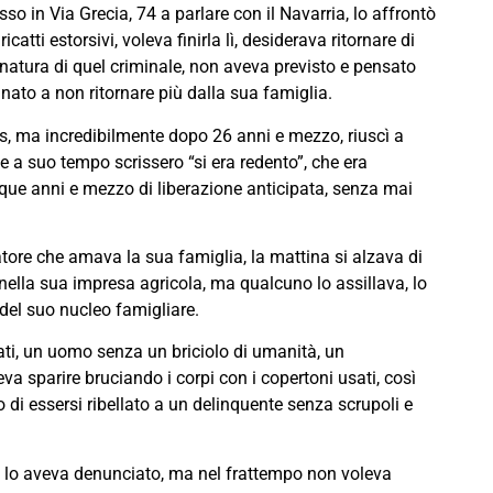
sso in Via Grecia, 74 a parlare con il Navarria, lo affrontò
atti estorsivi, voleva finirla lì, desiderava ritornare di
natura di quel criminale, non aveva previsto e pensato
ato a non ritornare più dalla sua famiglia.
s, ma incredibilmente dopo 26 anni e mezzo, riuscì a
che a suo tempo scrissero “si era redento”, che era
que anni e mezzo di liberazione anticipata, senza mai
tore che amava la sua famiglia, la mattina si alzava di
ella sua impresa agricola, ma qualcuno lo assillava, lo
 del suo nucleo famigliare.
tati, un uomo senza un briciolo di umanità, un
va sparire bruciando i corpi con i copertoni usati, così
 di essersi ribellato a un delinquente senza scrupoli e
, lo aveva denunciato, ma nel frattempo non voleva