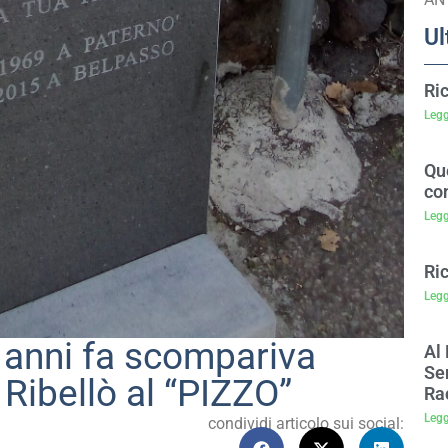
Ul
Ri
Legg
Que
co
Legg
Ri
Legg
0 anni fa scompariva
Al 
Sem
 Ribellò al “PIZZO”
Ra
Legg
condividi articolo sui social: