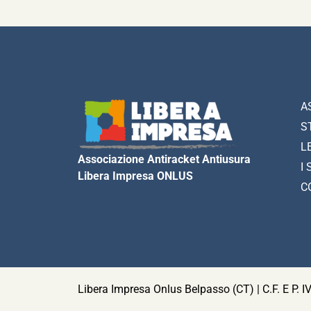
A
S
L
Associazione Antiracket Antiusura
I 
Libera Impresa ONLUS
C
Libera Impresa Onlus Belpasso (CT) | C.F. E P.