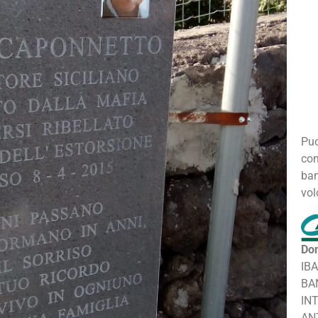
Puo
con
ban
vol
Don
IB
BA
IN
AN