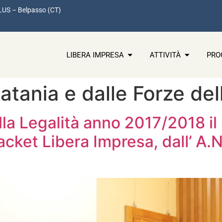
LUS – Belpasso (CT)
LIBERA IMPRESA
ATTIVITÀ
PRO
Catania e dalle Forze del
la Legalità anno 2017/2018 i
acket Libera Impresa, dall’ A.