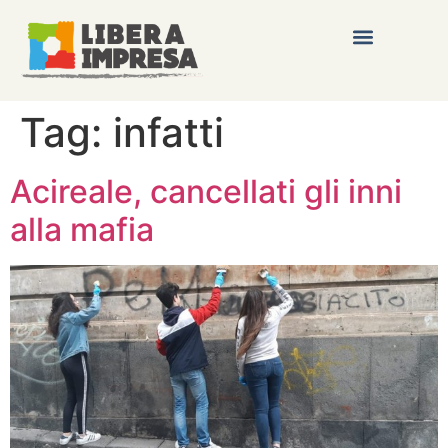
Tag:
infatti
Acireale, cancellati gli inni
alla mafia