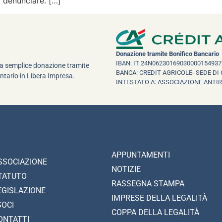
i denunciare. […]
Donazione tramite Bonifico Bancario
IBAN: IT 24N06230169030000154937
una semplice donazione tramite
BANCA: CREDIT AGRICOLE- SEDE DI 
ntario in Libera Impresa.
INTESTATO A: ASSOCIAZIONE ANTI
APPUNTAMENTI
SSOCIAZIONE
NOTIZIE
TATUTO
RASSEGNA STAMPA
EGISLAZIONE
IMPRESE DELLA LEGALITÀ
SOCI
COPPA DELLA LEGALITÀ
ONTATTI