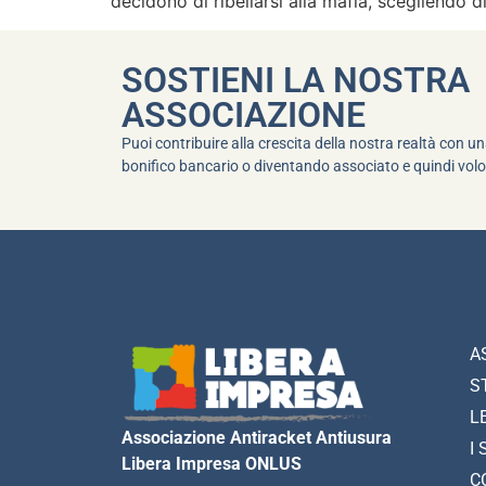
decidono di ribellarsi alla mafia, scegliendo d
SOSTIENI LA NOSTRA
ASSOCIAZIONE
Puoi contribuire alla crescita della nostra realtà con 
bonifico bancario o diventando associato e quindi volo
A
S
L
Associazione Antiracket Antiusura
I 
Libera Impresa ONLUS
C