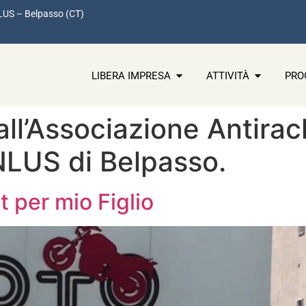
LUS – Belpasso (CT)
LIBERA IMPRESA
ATTIVITÀ
PRO
all’Associazione Antira
NLUS di Belpasso.
 per mio Figlio