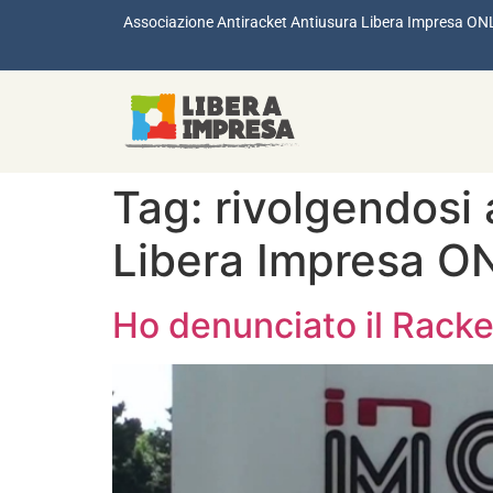
Associazione Antiracket Antiusura Libera Impresa ON
Tag:
rivolgendosi 
Libera Impresa O
Ho denunciato il Racket