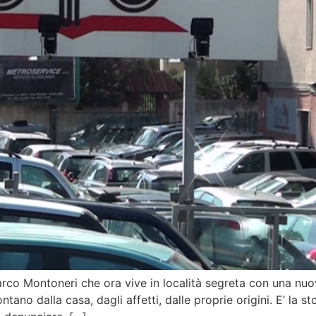
rco Montoneri che ora vive in località segreta con una nuo
ontano dalla casa, dagli affetti, dalle proprie origini. E’ la st